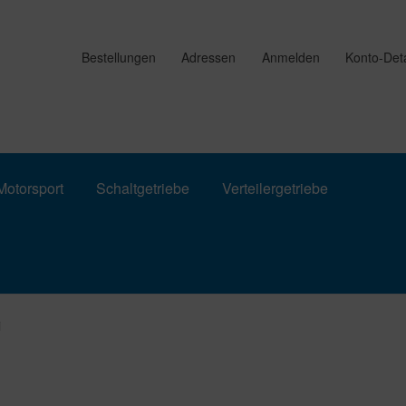
Bestellungen
Adressen
Anmelden
Konto-Deta
otorsport
Schaltgetriebe
Verteilergetriebe
i