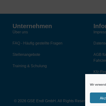
sortiert
Unternehmen
Info
Über uns
Impres
FAQ - Häufig gestellte Fragen
Datens
Stellenangebote
AGB für
Fahrzeu
Training & Schulung
Kfz-Re
Wir verwend
Akz
© 2026 GSE Endl GmbH. All Rights Reserved.