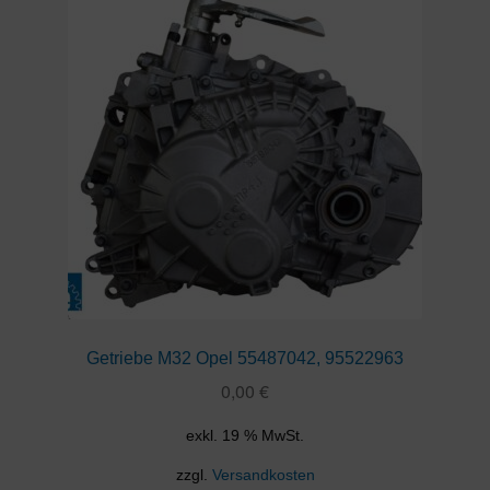
Getriebe M32 Opel 55487042, 95522963
0,00
€
exkl. 19 % MwSt.
zzgl.
Versandkosten