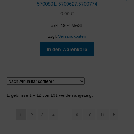
5700801, 5700627,5700774
0,00
€
exkl. 19 % MwSt.
zzgl.
Versandkosten
In den Warenkorb
Nach
Ergebnisse 1 – 12 von 131 werden angezeigt
Aktualität
sortiert
1
2
3
4
…
9
10
11