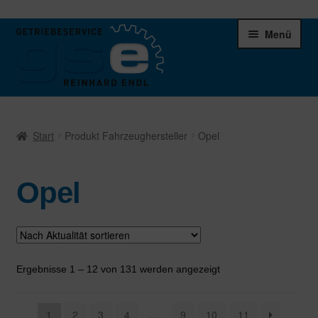
Zur
Zum
Menü
Navigation
Inhalt
springen
springen
Unter
Ersatzteile
öffnen
Start
Produkt Fahrzeughersteller
Opel
Differentiale
Opel
Schaltgetriebe
Verteilergetriebe
Warenkorb
Nach
Ergebnisse 1 – 12 von 131 werden angezeigt
Aktualität
sortiert
1
2
3
4
…
9
10
11