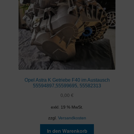
Opel Astra K Getriebe F40 im Austausch
55594897,55599695, 55582313
0,00
€
exkl. 19 % MwSt.
zzgl.
Versandkosten
In den Warenkorb