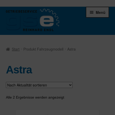
Zur
Zum
Menü
Navigation
Inhalt
springen
springen
Unter
Ersatzteile
öffnen
Start
Produkt Fahrzeugmodell
Astra
Differentiale
Astra
Schaltgetriebe
Verteilergetriebe
Warenkorb
Nach
Alle 2 Ergebnisse werden angezeigt
Aktualität
sortiert