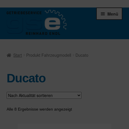
Zur
Zum
Menü
Navigation
Inhalt
springen
springen
Unter
Ersatzteile
öffnen
Start
Produkt Fahrzeugmodell
Ducato
Differentiale
Ducato
Schaltgetriebe
Verteilergetriebe
Warenkorb
Nach
Alle 8 Ergebnisse werden angezeigt
Aktualität
sortiert