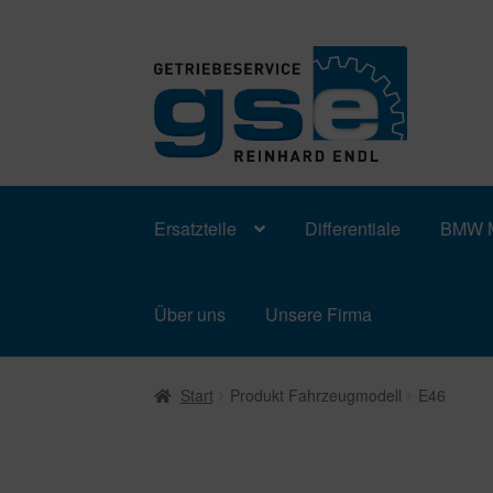
Zur
Zum
Navigation
Inhalt
springen
springen
Ersatzteile
Differentiale
BMW M
Über uns
Unsere Firma
Start
Produkt Fahrzeugmodell
E46