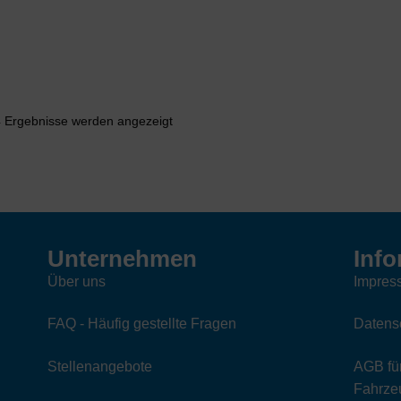
Nach
4 Ergebnisse werden angezeigt
Aktualität
sortiert
Unternehmen
Info
Über uns
Impres
FAQ - Häufig gestellte Fragen
Datens
Stellenangebote
AGB für
Fahrzeu