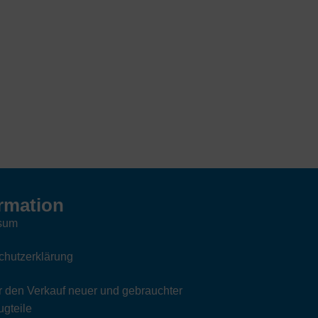
rmation
sum
chutzerklärung
 den Verkauf neuer und gebrauchter
gteile