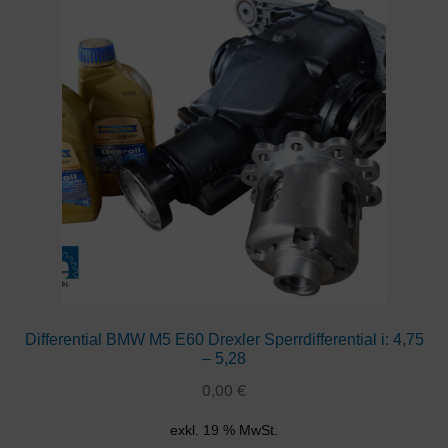
Differential BMW M5 E60 Drexler Sperrdifferential i: 4,75
– 5,28
0,00
€
exkl. 19 % MwSt.