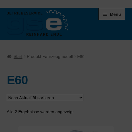
Zur
Zum
Menü
Navigation
Inhalt
springen
springen
Unter
Ersatzteile
öffnen
Start
Produkt Fahrzeugmodell
E60
Differentiale
E60
Schaltgetriebe
Verteilergetriebe
Warenkorb
Nach
Alle 2 Ergebnisse werden angezeigt
Aktualität
sortiert