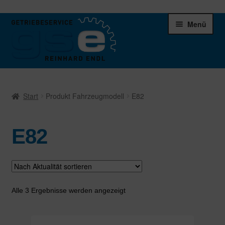
Zur
Zum
Menü
Navigation
Inhalt
springen
springen
Unter
Ersatzteile
öffnen
Start
Produkt Fahrzeugmodell
E82
Differentiale
E82
Schaltgetriebe
Verteilergetriebe
Warenkorb
Nach
Alle 3 Ergebnisse werden angezeigt
Aktualität
sortiert