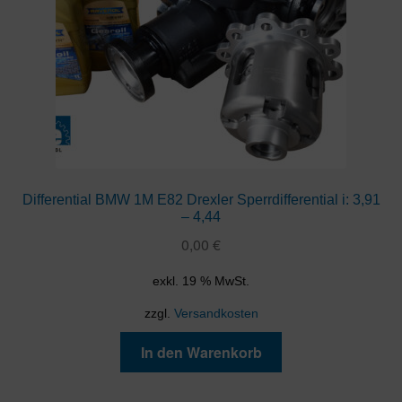
Differential BMW 1M E82 Drexler Sperrdifferential i: 3,91
– 4,44
0,00
€
exkl. 19 % MwSt.
zzgl.
Versandkosten
In den Warenkorb