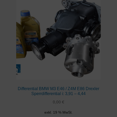
Differential BMW M3 E46 / Z4M E86 Drexler
Sperrdifferential i: 3,91 – 4,44
0,00
€
exkl. 19 % MwSt.