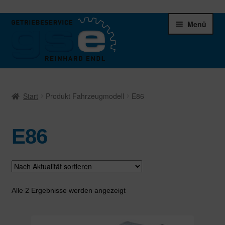
Zur
Zum
Menü
Navigation
Inhalt
springen
springen
Unter
Ersatzteile
öffnen
Start
Produkt Fahrzeugmodell
E86
Differentiale
E86
Schaltgetriebe
Verteilergetriebe
Warenkorb
Nach
Alle 2 Ergebnisse werden angezeigt
Aktualität
sortiert