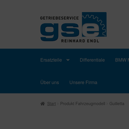
Zur
Zum
Navigation
Inhalt
springen
springen
Ersatzteile
Differentiale
BMW M
Über uns
Unsere Firma
Start
Produkt Fahrzeugmodell
Guilietta