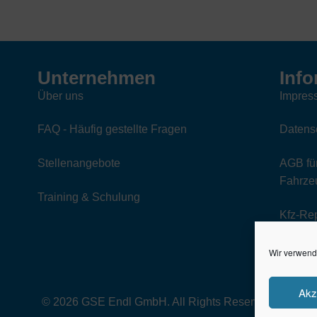
Unternehmen
Info
Über uns
Impres
FAQ - Häufig gestellte Fragen
Datens
Stellenangebote
AGB für
Fahrzeu
Training & Schulung
Kfz-Re
Wir verwend
Akz
© 2026 GSE Endl GmbH. All Rights Reserved.