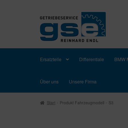
Zur
Zum
Navigation
Inhalt
springen
springen
Ersatzteile
Differentiale
BMW M
Über uns
Unsere Firma
Start
Produkt Fahrzeugmodell
S3