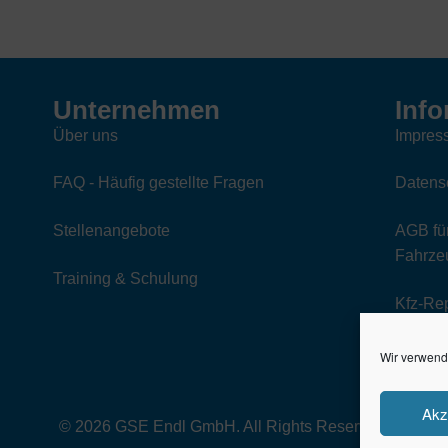
sortiert
Unternehmen
Info
Über uns
Impres
FAQ - Häufig gestellte Fragen
Datens
Stellenangebote
AGB für
Fahrzeu
Training & Schulung
Kfz-Re
Wir verwend
Akz
© 2026 GSE Endl GmbH. All Rights Reserved.