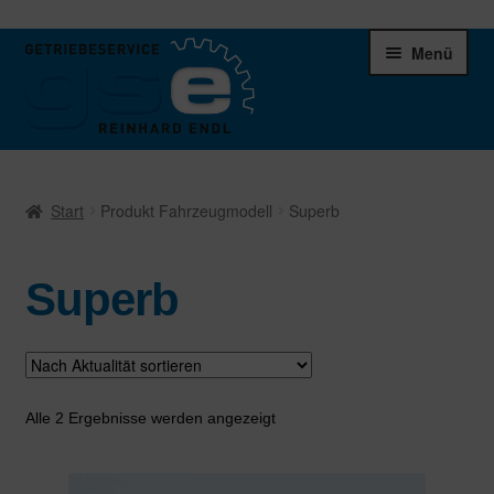
Zur
Zum
Menü
Navigation
Inhalt
springen
springen
Unter
Ersatzteile
öffnen
Start
Produkt Fahrzeugmodell
Superb
Differentiale
Superb
Schaltgetriebe
Verteilergetriebe
Warenkorb
Nach
Alle 2 Ergebnisse werden angezeigt
Aktualität
sortiert