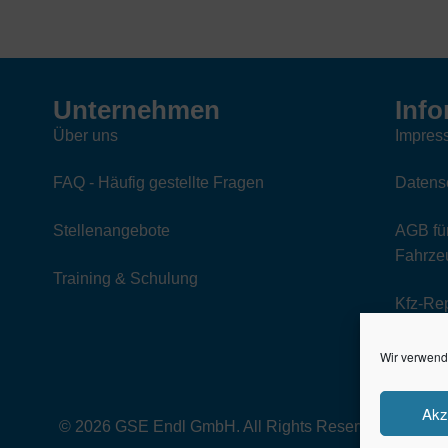
Unternehmen
Info
Über uns
Impres
FAQ - Häufig gestellte Fragen
Datens
Stellenangebote
AGB für
Fahrzeu
Training & Schulung
Kfz-Re
Wir verwend
Akz
© 2026 GSE Endl GmbH. All Rights Reserved.