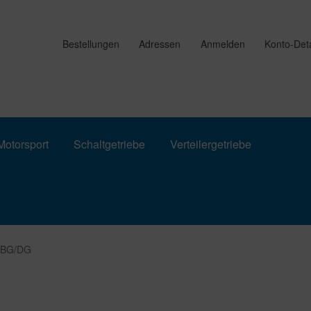
Bestellungen
Adressen
Anmelden
Konto-Deta
otorsport
Schaltgetriebe
Verteilergetriebe
8BG/DG