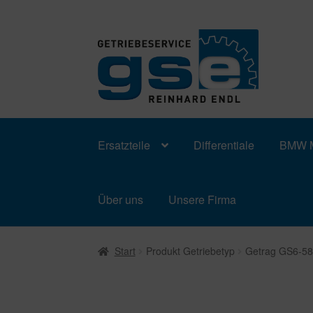
Zur
Zum
Navigation
Inhalt
springen
springen
Ersatzteile
Differentiale
BMW M
Über uns
Unsere Firma
Start
Produkt Getriebetyp
Getrag GS6-5