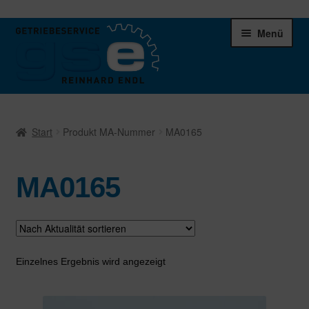
Zur
Zum
Menü
Navigation
Inhalt
springen
springen
Unter
Ersatzteile
öffnen
Start
Produkt MA-Nummer
MA0165
Differentiale
MA0165
Schaltgetriebe
Verteilergetriebe
Warenkorb
Einzelnes Ergebnis wird angezeigt