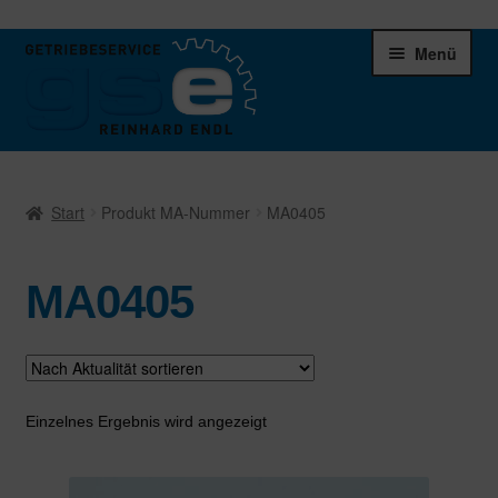
Zur
Zum
Menü
Navigation
Inhalt
springen
springen
Unter
Ersatzteile
öffnen
Start
Produkt MA-Nummer
MA0405
Differentiale
MA0405
Schaltgetriebe
Verteilergetriebe
Warenkorb
Einzelnes Ergebnis wird angezeigt