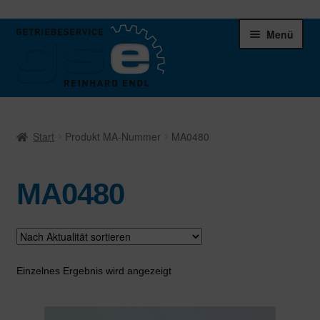
Zur
Zum
Menü
Navigation
Inhalt
springen
springen
Unter
Ersatzteile
öffnen
Start
Produkt MA-Nummer
MA0480
Differentiale
MA0480
Schaltgetriebe
Verteilergetriebe
Warenkorb
Einzelnes Ergebnis wird angezeigt