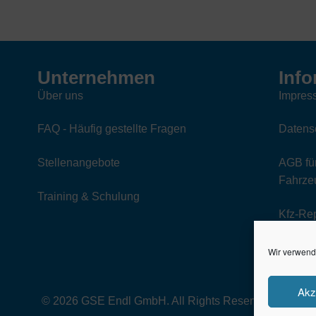
Unternehmen
Info
Über uns
Impres
FAQ - Häufig gestellte Fragen
Datens
Stellenangebote
AGB für
Fahrzeu
Training & Schulung
Kfz-Re
Wir verwend
Akz
© 2026 GSE Endl GmbH. All Rights Reserved.