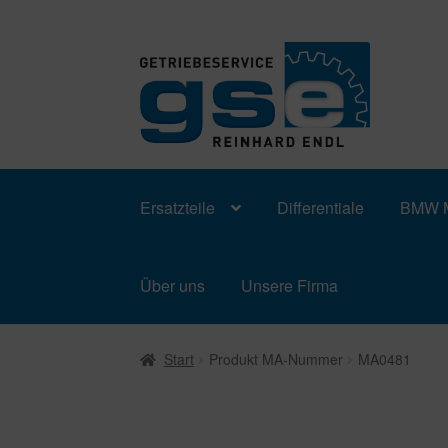
Zur
Zum
Navigation
Inhalt
springen
springen
Ersatzteile
Differentiale
BMW M
Über uns
Unsere Firma
Start
Produkt MA-Nummer
MA0481