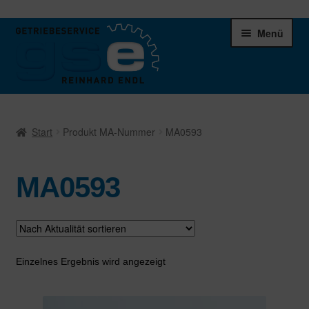
Zur
Zum
Menü
Navigation
Inhalt
springen
springen
Unter
Ersatzteile
öffnen
Start
Produkt MA-Nummer
MA0593
Differentiale
MA0593
Schaltgetriebe
Verteilergetriebe
Warenkorb
Einzelnes Ergebnis wird angezeigt