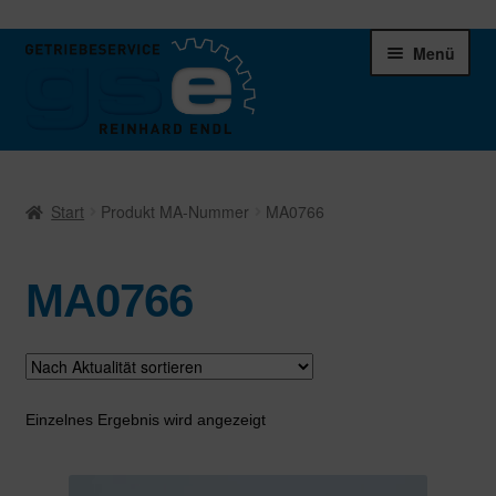
Zur
Zum
Menü
Navigation
Inhalt
springen
springen
Unter
Ersatzteile
öffnen
Start
Produkt MA-Nummer
MA0766
Differentiale
MA0766
Schaltgetriebe
Verteilergetriebe
Warenkorb
Einzelnes Ergebnis wird angezeigt