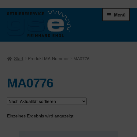
Zur
Zum
Menü
Navigation
Inhalt
springen
springen
Unter
Ersatzteile
öffnen
Start
Produkt MA-Nummer
MA0776
Differentiale
MA0776
Schaltgetriebe
Verteilergetriebe
Warenkorb
Einzelnes Ergebnis wird angezeigt