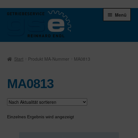
Zur
Zum
Menü
Navigation
Inhalt
springen
springen
Unter
Ersatzteile
öffnen
Start
Produkt MA-Nummer
MA0813
Differentiale
MA0813
Schaltgetriebe
Verteilergetriebe
Warenkorb
Einzelnes Ergebnis wird angezeigt