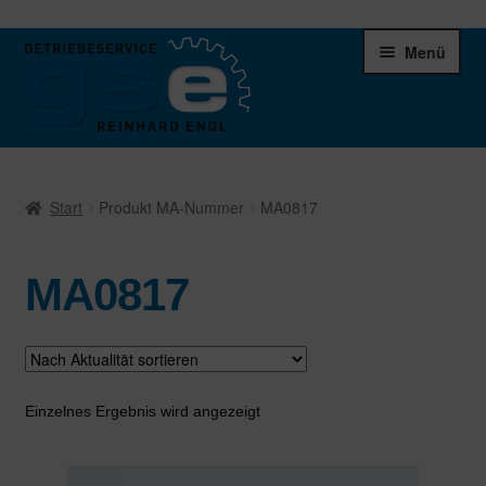
Zur
Zum
Menü
Navigation
Inhalt
springen
springen
Unter
Ersatzteile
öffnen
Start
Produkt MA-Nummer
MA0817
Differentiale
MA0817
Schaltgetriebe
Verteilergetriebe
Warenkorb
Einzelnes Ergebnis wird angezeigt