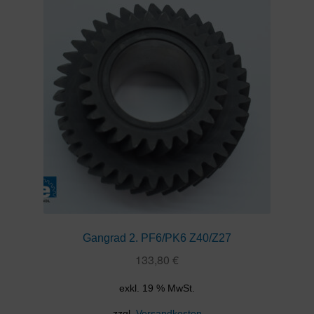
Gangrad 2. PF6/PK6 Z40/Z27
133,80
€
exkl. 19 % MwSt.
zzgl.
Versandkosten