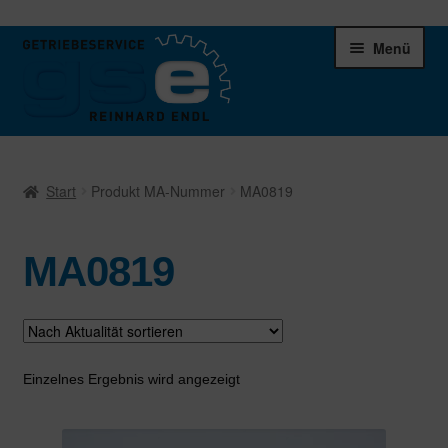
Zur
Zum
Menü
Navigation
Inhalt
springen
springen
Unter
Ersatzteile
öffnen
Start
Produkt MA-Nummer
MA0819
Differentiale
MA0819
Schaltgetriebe
Verteilergetriebe
Warenkorb
Einzelnes Ergebnis wird angezeigt