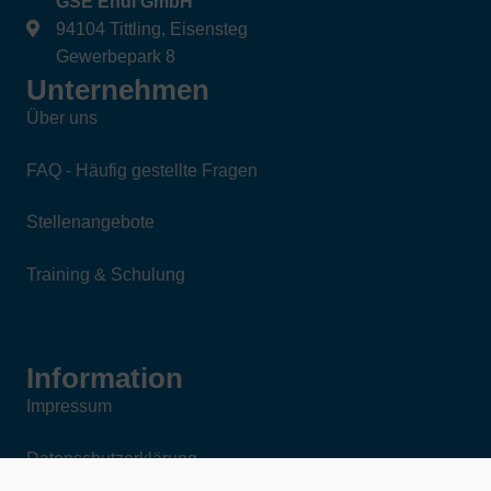
GSE Endl GmbH
94104 Tittling, Eisensteg
Gewerbepark 8
Unternehmen
Über uns
FAQ - Häufig gestellte Fragen
Stellenangebote
Training & Schulung
Information
Impressum
Datenschutzerklärung