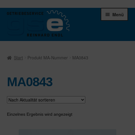
Zur
Zum
Menü
Navigation
Inhalt
springen
springen
Unter
Ersatzteile
öffnen
Start
Produkt MA-Nummer
MA0843
Differentiale
MA0843
Schaltgetriebe
Verteilergetriebe
Warenkorb
Einzelnes Ergebnis wird angezeigt