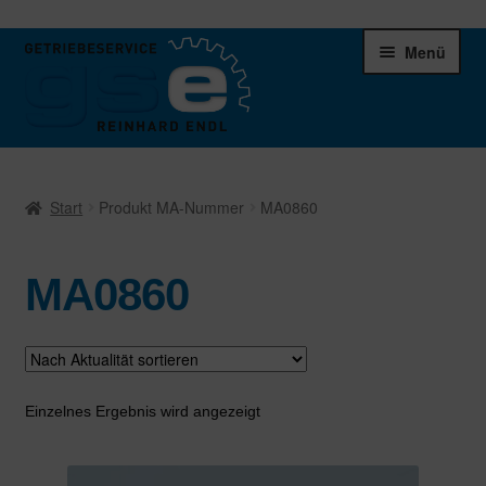
Zur
Zum
Menü
Navigation
Inhalt
springen
springen
Unter
Ersatzteile
öffnen
Start
Produkt MA-Nummer
MA0860
Differentiale
MA0860
Schaltgetriebe
Verteilergetriebe
Warenkorb
Einzelnes Ergebnis wird angezeigt