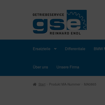
Zur
Zum
Navigation
Inhalt
springen
springen
Ersatzteile
Differentiale
BMW M
Über uns
Unsere Firma
Start
Produkt MA-Nummer
MA0865