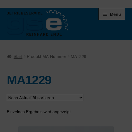
Zur
Zum
Menü
Navigation
Inhalt
springen
springen
Unter
Ersatzteile
öffnen
Start
Produkt MA-Nummer
MA1229
Differentiale
MA1229
Schaltgetriebe
Verteilergetriebe
Warenkorb
Einzelnes Ergebnis wird angezeigt