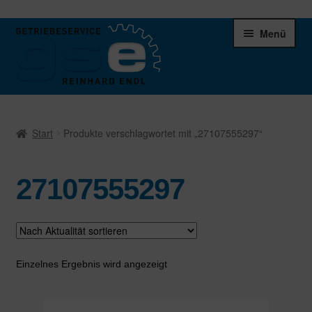
Zur
Zum
Menü
Navigation
Inhalt
springen
springen
Unter
Ersatzteile
öffnen
Start
Produkte verschlagwortet mit „27107555297“
Differentiale
27107555297
Schaltgetriebe
Verteilergetriebe
Warenkorb
Einzelnes Ergebnis wird angezeigt