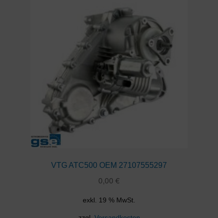
VTG ATC500 OEM 27107555297
0,00
€
exkl. 19 % MwSt.
zzgl.
Versandkosten