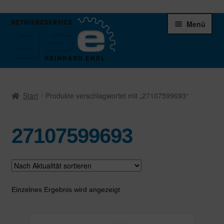
Zur
Zum
Menü
Navigation
Inhalt
springen
springen
Unter
Ersatzteile
öffnen
Start
Produkte verschlagwortet mit „27107599693“
Differentiale
27107599693
Schaltgetriebe
Verteilergetriebe
Warenkorb
Einzelnes Ergebnis wird angezeigt