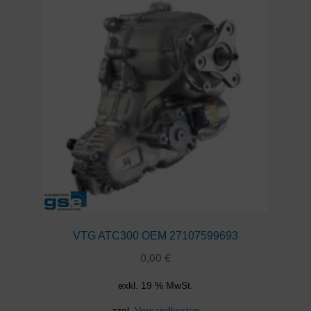
VTG ATC300 OEM 27107599693
0,00
€
exkl. 19 % MwSt.
zzgl.
Versandkosten