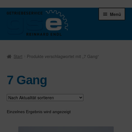
Zur
Zum
Menü
Navigation
Inhalt
springen
springen
Unter
Ersatzteile
öffnen
Start
Produkte verschlagwortet mit „7 Gang“
Differentiale
7 Gang
Schaltgetriebe
Verteilergetriebe
Warenkorb
Einzelnes Ergebnis wird angezeigt