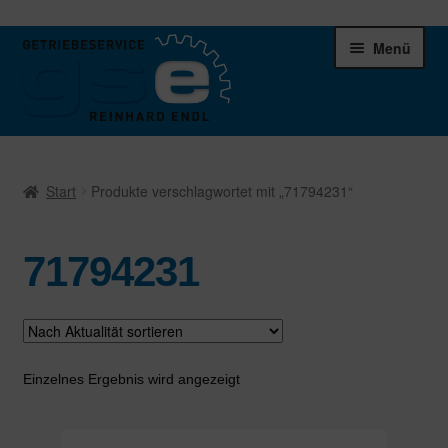
Zur
Zum
Menü
Navigation
Inhalt
springen
springen
Unter
Ersatzteile
öffnen
Start
Produkte verschlagwortet mit „71794231“
Differentiale
71794231
Schaltgetriebe
Verteilergetriebe
Warenkorb
Einzelnes Ergebnis wird angezeigt