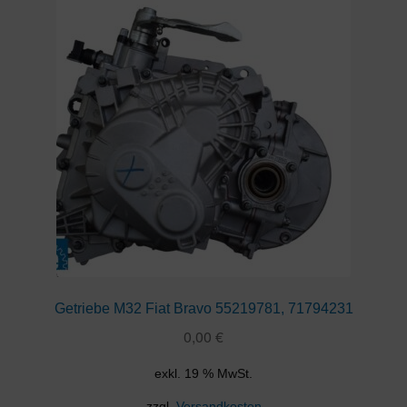
Getriebe M32 Fiat Bravo 55219781, 71794231
0,00
€
exkl. 19 % MwSt.
zzgl.
Versandkosten