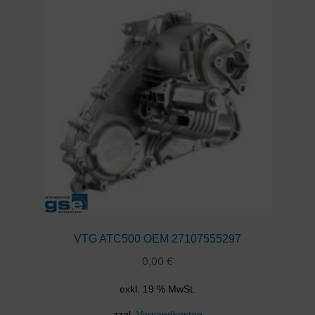
VTG ATC500 OEM 27107555297
0,00
€
exkl. 19 % MwSt.
zzgl.
Versandkosten