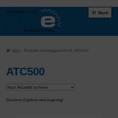
Zur
Zum
Menü
Navigation
Inhalt
springen
springen
Unter
Ersatzteile
öffnen
Start
Produkte verschlagwortet mit „ATC500“
Differentiale
ATC500
Schaltgetriebe
Verteilergetriebe
Warenkorb
Einzelnes Ergebnis wird angezeigt