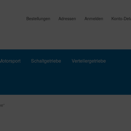
Bestellungen
Adressen
Anmelden
Konto-Deta
otorsport
Schaltgetriebe
Verteilergetriebe
ne“