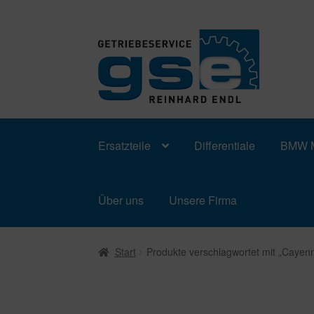
Zur
Zum
Navigation
Inhalt
springen
springen
Ersatzteile
Differentiale
BMW M
Über uns
Unsere Firma
Start
Produkte verschlagwortet mit „Cayen