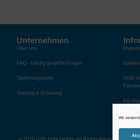
sortiert
Unternehmen
Info
Über uns
Impres
FAQ - Häufig gestellte Fragen
Datens
Stellenangebote
AGB für
Fahrzeu
Training & Schulung
Kfz-Re
Wir verwend
Akz
© 2026 GSE Endl GmbH. All Rights Reserved.