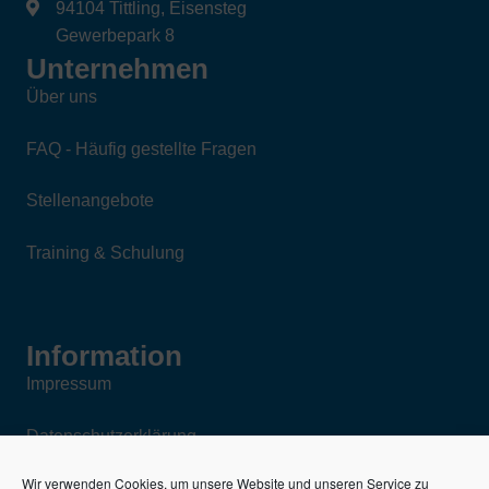
94104 Tittling, Eisensteg
Gewerbepark 8
Unternehmen
Über uns
FAQ - Häufig gestellte Fragen
Stellenangebote
Training & Schulung
Information
Impressum
Datenschutzerklärung
Wir verwenden Cookies, um unsere Website und unseren Service zu
AGB für den Verkauf neuer und gebrauchter