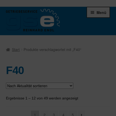
Zur
Zum
Menü
Navigation
Inhalt
springen
springen
Unter
Ersatzteile
öffnen
Start
Produkte verschlagwortet mit „F40“
Differentiale
F40
Schaltgetriebe
Verteilergetriebe
Warenkorb
Nach
Ergebnisse 1 – 12 von 49 werden angezeigt
Aktualität
sortiert
1
2
3
4
5