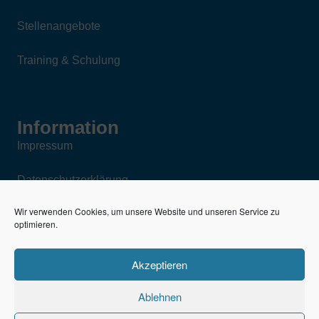
Stellenangebote
Training & Schulung
Information
Impressum
Datenschutzerklärung
Wir verwenden Cookies, um unsere Website und unseren Service zu
AGB für den Verkauf neuer und gebrauchter
optimieren.
Fahrzeugteile
Akzeptieren
Kfz-Reparaturbedingungen
Ablehnen