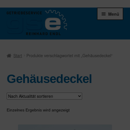
Zur
Zum
Menü
Navigation
Inhalt
springen
springen
Unter
Ersatzteile
öffnen
Start
Produkte verschlagwortet mit „Gehäusedeckel“
Differentiale
Gehäusedeckel
Schaltgetriebe
Verteilergetriebe
Warenkorb
Einzelnes Ergebnis wird angezeigt