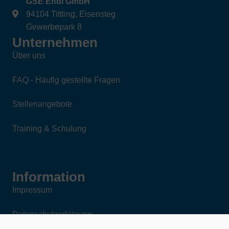
GSE Endl GmbH
94104 Tittling, Eisensteg
Gewerbepark 8
Unternehmen
Über uns
FAQ - Häufig gestellte Fragen
Stellenangebote
Training & Schulung
Information
Impressum
Datenschutzerklärung