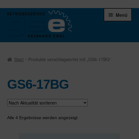
Zur
Zum
Menü
Navigation
Inhalt
springen
springen
Unter
Ersatzteile
öffnen
Start
Produkte verschlagwortet mit „GS6-17BG“
Differentiale
GS6-17BG
Schaltgetriebe
Verteilergetriebe
Warenkorb
Nach
Alle 4 Ergebnisse werden angezeigt
Aktualität
sortiert