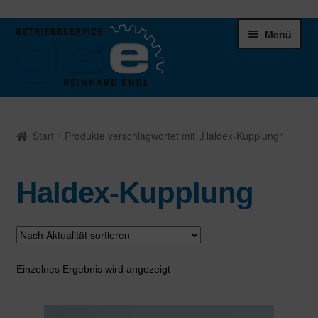
Zur
Zum
Menü
Navigation
Inhalt
springen
springen
Unter
Ersatzteile
öffnen
Start
Produkte verschlagwortet mit „Haldex-Kupplung“
Differentiale
Haldex-Kupplung
Schaltgetriebe
Verteilergetriebe
Warenkorb
Einzelnes Ergebnis wird angezeigt