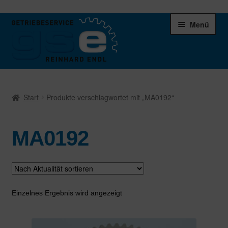
Zur
Zum
Menü
Navigation
Inhalt
springen
springen
Unter
Ersatzteile
öffnen
Start
Produkte verschlagwortet mit „MA0192“
Differentiale
MA0192
Schaltgetriebe
Verteilergetriebe
Warenkorb
Einzelnes Ergebnis wird angezeigt