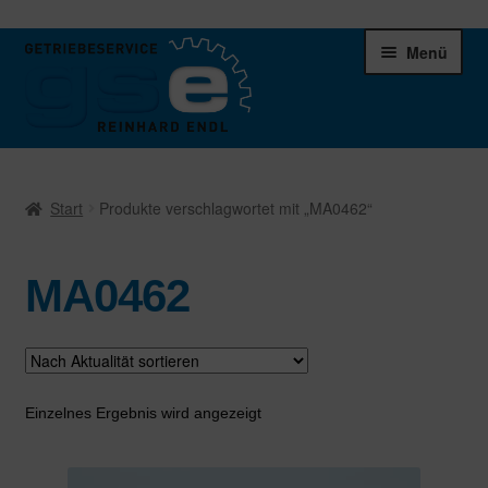
Zur
Zum
Menü
Navigation
Inhalt
springen
springen
Unter
Ersatzteile
öffnen
Start
Produkte verschlagwortet mit „MA0462“
Differentiale
MA0462
Schaltgetriebe
Verteilergetriebe
Warenkorb
Einzelnes Ergebnis wird angezeigt