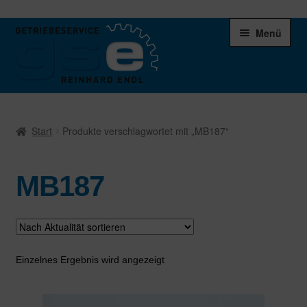
Zur
Zum
Menü
Navigation
Inhalt
springen
springen
Unter
Ersatzteile
öffnen
Start
Produkte verschlagwortet mit „MB187“
Differentiale
MB187
Schaltgetriebe
Verteilergetriebe
Warenkorb
Einzelnes Ergebnis wird angezeigt