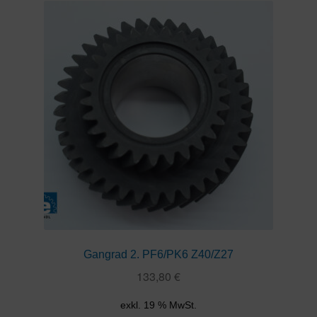
Gangrad 2. PF6/PK6 Z40/Z27
133,80
€
exkl. 19 % MwSt.