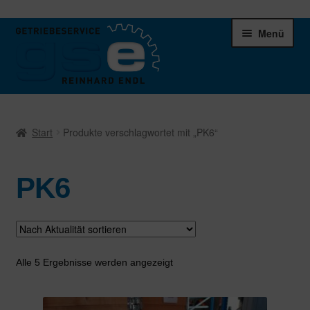
Zur
Zum
Menü
Navigation
Inhalt
springen
springen
Unter
Ersatzteile
öffnen
Start
Produkte verschlagwortet mit „PK6“
Differentiale
PK6
Schaltgetriebe
Verteilergetriebe
Warenkorb
Nach
Alle 5 Ergebnisse werden angezeigt
Aktualität
sortiert