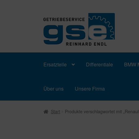
Zur
Zum
Navigation
Inhalt
springen
springen
Ersatzteile
Differentiale
BMW M
Über uns
Unsere Firma
Start
Produkte verschlagwortet mit „Renau