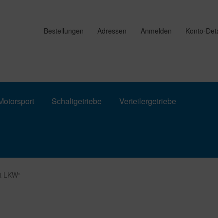
Bestellungen
Adressen
Anmelden
Konto-Deta
otorsport
Schaltgetriebe
Verteilergetriebe
lt LKW“