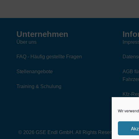
Unternehmen
Info
Über uns
Impres
FAQ - Häufig gestellte Fragen
Datens
Stellenangebote
AGB für
Fahrzeu
Training & Schulung
Kfz-Re
Wir verwend
Akz
© 2026 GSE Endl GmbH. All Rights Reserved.