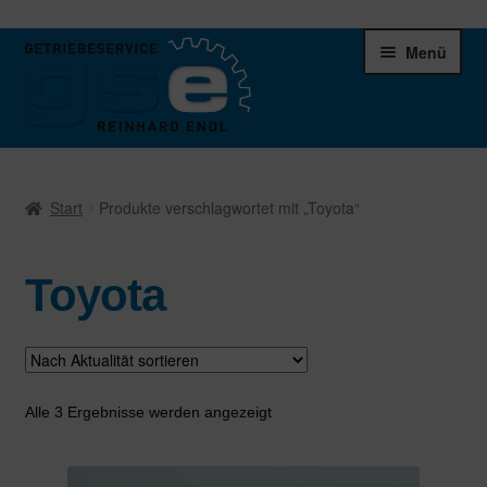
Zur
Zum
Menü
Navigation
Inhalt
springen
springen
Unter
Ersatzteile
öffnen
Start
Produkte verschlagwortet mit „Toyota“
Differentiale
Toyota
Schaltgetriebe
Verteilergetriebe
Warenkorb
Nach
Alle 3 Ergebnisse werden angezeigt
Aktualität
sortiert