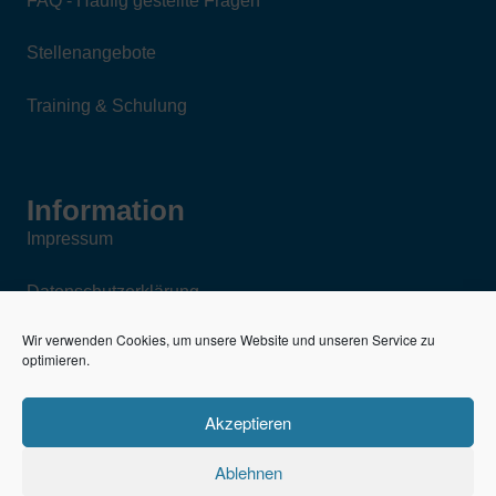
FAQ - Häufig gestellte Fragen
Stellenangebote
Training & Schulung
Information
Impressum
Datenschutzerklärung
Wir verwenden Cookies, um unsere Website und unseren Service zu
AGB für den Verkauf neuer und gebrauchter
optimieren.
Fahrzeugteile
Akzeptieren
Kfz-Reparaturbedingungen
Ablehnen