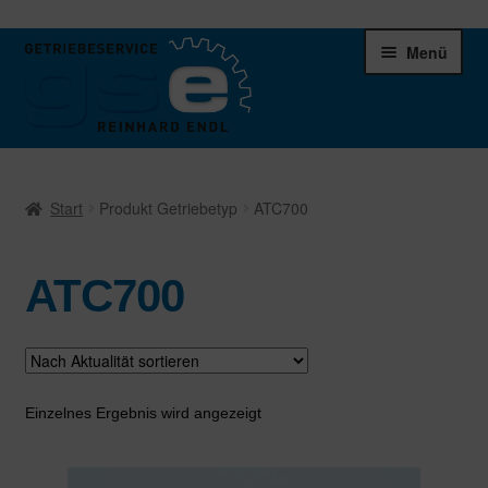
Zur
Zum
Menü
Navigation
Inhalt
springen
springen
Unter
Ersatzteile
öffnen
Start
Produkt Getriebetyp
ATC700
Differentiale
ATC700
Schaltgetriebe
Verteilergetriebe
Warenkorb
Einzelnes Ergebnis wird angezeigt