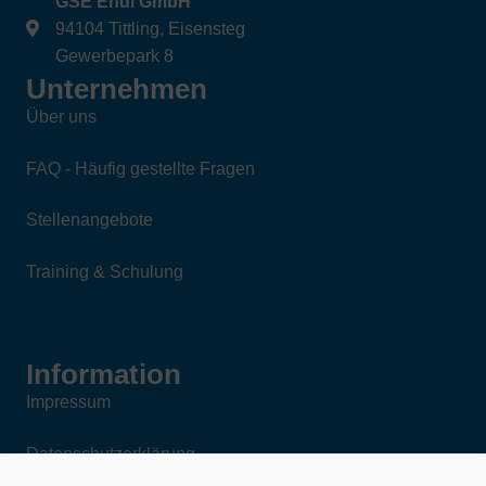
GSE Endl GmbH
94104 Tittling, Eisensteg
Gewerbepark 8
Unternehmen
Über uns
FAQ - Häufig gestellte Fragen
Stellenangebote
Training & Schulung
Information
Impressum
Datenschutzerklärung