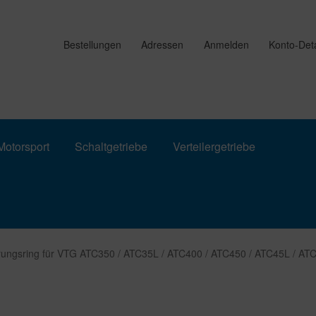
Bestellungen
Adressen
Anmelden
Konto-Deta
otorsport
Schaltgetriebe
Verteilergetriebe
rungsring für VTG ATC350 / ATC35L / ATC400 / ATC450 / ATC45L / AT