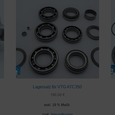
Lagersatz für VTG ATC350
190,00
€
exkl. 19 % MwSt.
zzgl.
Versandkosten