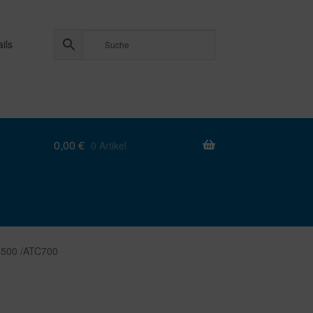
ils
0,00
€
0 Artikel
C500 /ATC700