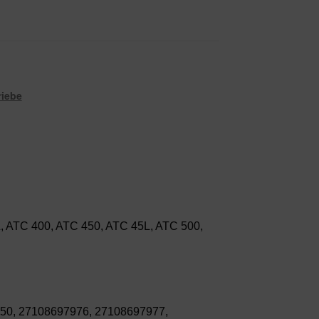
riebe
5L, ATC 400, ATC 450, ATC 45L, ATC 500,
0, 27108697976, 27108697977,