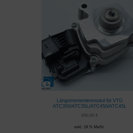
Längsmomentenmodul für VTG
ATC350/ATC35L/ATC450/ATC45L
650,00
€
exkl. 19 % MwSt.