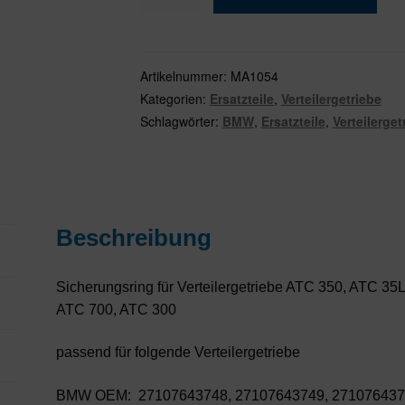
für
VTG
ATC350
/
Artikelnummer:
MA1054
ATC35L
Kategorien:
Ersatzteile
,
Verteilergetriebe
/
Schlagwörter:
BMW
,
Ersatzteile
,
Verteilerget
ATC400
/
ATC450
/
ATC45L
Beschreibung
/
ATC500
Sicherungsring für Verteilergetriebe ATC 350, ATC 3
/ATC700
ATC 700, ATC 300
Menge
passend für folgende Verteilergetriebe
BMW OEM: 27107643748, 27107643749, 2710764375