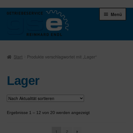
Zur
Zum
Menü
Navigation
Inhalt
springen
springen
Unter
Ersatzteile
öffnen
Start
Produkte verschlagwortet mit „Lager“
Differentiale
Lager
Schaltgetriebe
Verteilergetriebe
Warenkorb
Nach
Ergebnisse 1 – 12 von 20 werden angezeigt
Aktualität
sortiert
1
2