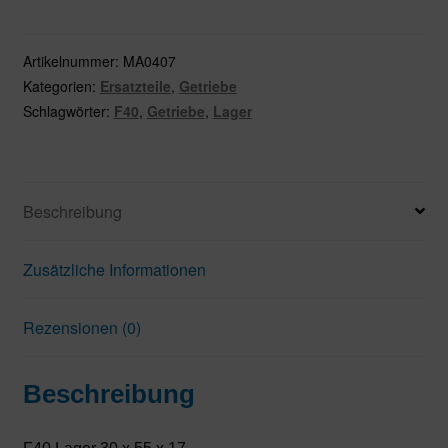
30
x
55
Artikelnummer:
MA0407
x
Kategorien:
Ersatzteile
,
Getriebe
17
Schlagwörter:
F40
,
Getriebe
,
Lager
Menge
Beschreibung
Zusätzliche Informationen
Rezensionen (0)
Beschreibung