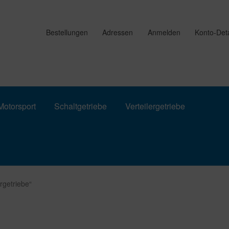
Bestellungen
Adressen
Anmelden
Konto-Deta
otorsport
Schaltgetriebe
Verteilergetriebe
rgetriebe“