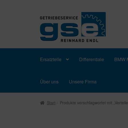
Zur
Zum
Navigation
Inhalt
springen
springen
Ersatzteile
Differentiale
BMW M
Über uns
Unsere Firma
Start
Produkte verschlagwortet mit „Verteile