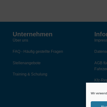
Aktualität
sortiert
Unternehmen
Info
Über uns
Impres
FAQ - Häufig gestellte Fragen
Datens
Stellenangebote
AGB für
Fahrzeu
Training & Schulung
Kfz-Re
Wir verwend
Akz