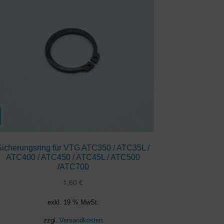
Sicherungsring für VTG ATC350 / ATC35L /
ATC400 / ATC450 / ATC45L / ATC500
/ATC700
1,60
€
exkl. 19 % MwSt.
zzgl.
Versandkosten