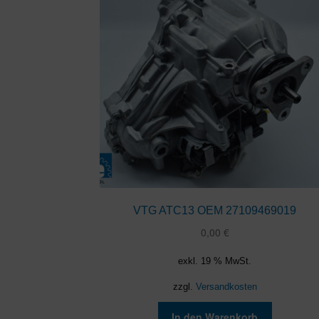
VTG ATC13 OEM 27109469019
0,00
€
exkl. 19 % MwSt.
zzgl.
Versandkosten
In den Warenkorb