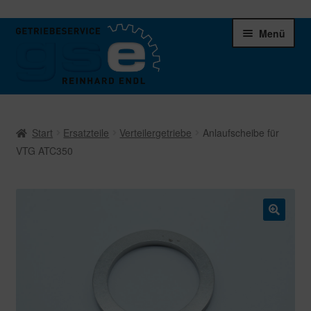
Zur
Zum
Menü
Navigation
Inhalt
springen
springen
Unter
Ersatzteile
öffnen
Start
Ersatzteile
Verteilergetriebe
Anlaufscheibe für
Differentiale
VTG ATC350
Schaltgetriebe
Verteilergetriebe
🔍
Warenkorb