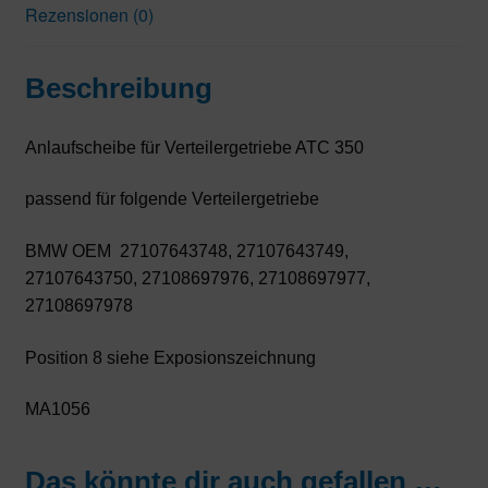
Rezensionen (0)
Beschreibung
Anlaufscheibe für Verteilergetriebe ATC 350
passend für folgende Verteilergetriebe
BMW OEM 27107643748, 27107643749,
27107643750, 27108697976, 27108697977,
27108697978
Position 8 siehe Exposionszeichnung
MA1056
Das könnte dir auch gefallen …