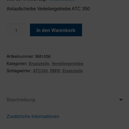
Anlaufscheibe Verteilergetriebe ATC 350
Anlaufscheibe
In den Warenkorb
für
VTG
ATC350
Menge
Artikelnummer:
MA1056
Kategorien:
Ersatzteile
,
Verteilergetriebe
Schlagwörter:
ATC350
,
BMW
,
Ersatzteile
Beschreibung
Zusätzliche Informationen