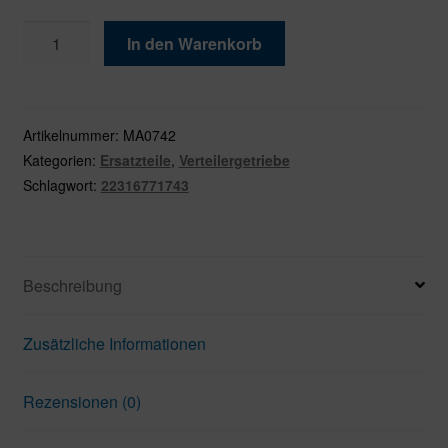
Aufhängungsgummi
In den Warenkorb
Verteilergetriebe
ATC500
Menge
Artikelnummer:
MA0742
Kategorien:
Ersatzteile
,
Verteilergetriebe
Schlagwort:
22316771743
Beschreibung
Zusätzliche Informationen
Rezensionen (0)